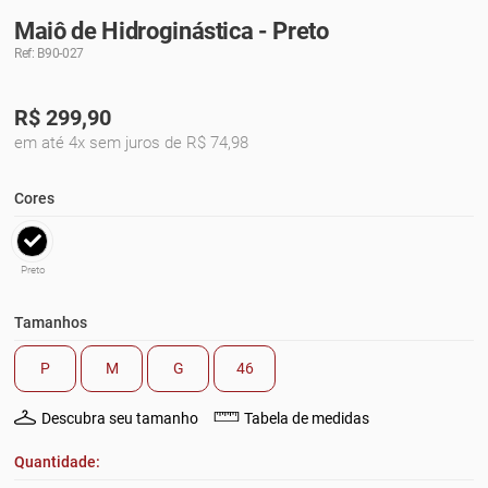
Maiô de Hidroginástica - Preto
Ref: B90-027
R$
299,90
em até 4x sem juros de R$ 74,98
Cores
Preto
Tamanhos
P
M
G
46
Descubra seu tamanho
Tabela de medidas
Quantidade: