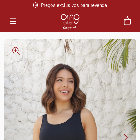
Pague em até 5x sem juros
0
Entre com email ou cpf/cnpj
Criar nova conta