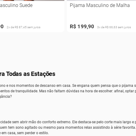
asculino Suede
Pijama Masculino de Malha
90
R$ 199,90
2x de R$ 87,45 sem juros
3x de R$ 66,63 sem juros
ara Todas as Estações
sono e nos momentos de descanso em casa. Se engana quem pensa que o pijama serv
entos de tranquilidade. Mas não faltam dúvidas na hora de escolher: afinal, opt
gância?
dade sem abrir mão do conforto extremo. Ele destaca-se pelo corte mais largo e p
 quem tem sono agitado ou mesmo para momentos relax assistindo à série favorita.
em casa, sem perder o estilo.