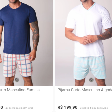
urto Masculino Familia
Pijama Curto Masculino Algod
90
R$ 199,90
4x de R$ 64,98 sem juros
3x de R$ 66,63 sem juros