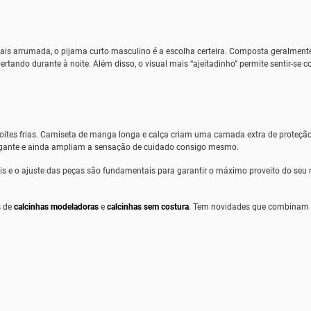
mais arrumada, o pijama curto masculino é a escolha certeira. Composta geralmen
ertando durante à noite. Além disso, o visual mais “ajeitadinho” permite sentir-
noites frias. Camiseta de manga longa e calça criam uma camada extra de proteção
gante e ainda ampliam a sensação de cuidado consigo mesmo.
s e o ajuste das peças são fundamentais para garantir o máximo proveito do seu m
s de
calcinhas modeladoras
e
calcinhas sem costura
. Tem novidades que combinam co