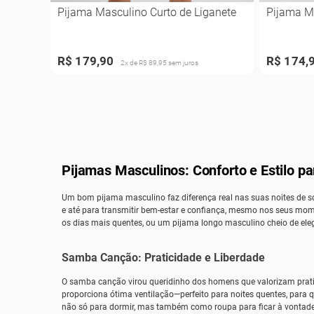
Pijama Masculino Curto de Liganete
Pijama M
R$ 179,90
R$ 174,
2x de R$ 89,95 sem juros
Pijamas Masculinos: Conforto e Estilo p
Um bom pijama masculino faz diferença real nas suas noites de 
e até para transmitir bem-estar e confiança, mesmo nos seus mom
os dias mais quentes, ou um pijama longo masculino cheio de ele
Samba Canção: Praticidade e Liberdade
O samba canção virou queridinho dos homens que valorizam pratici
proporciona ótima ventilação—perfeito para noites quentes, para
não só para dormir, mas também como roupa para ficar à vontade 