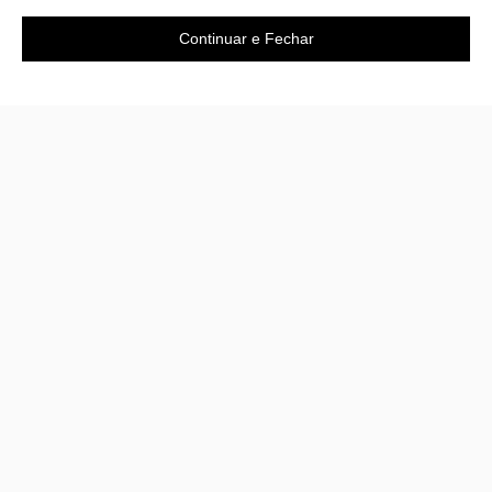
Continuar e Fechar
Área do cliente
A loja