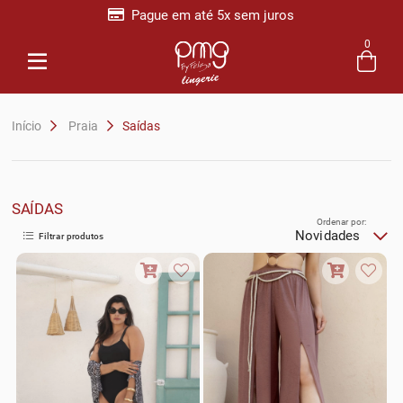
Pague em até 5x sem juros
0
Entre com email ou cpf/cnpj
Criar nova conta
Início
Praia
Saídas
SAÍDAS
Ordenar por:
Novidades
Filtrar produtos