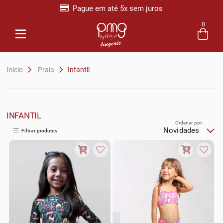
Pague em até 5x sem juros
0
Entre com email ou cpf/cnpj
Criar nova conta
Início
Praia
Infantil
INFANTIL
Ordenar por:
Novidades
Filtrar produtos