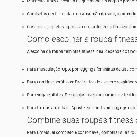
Macacão fitness:
peça única que modela o corpo e propor
Camisetas dry fit:
ajudam na absorção do suor, mantendo 
Casacos e jaquetas:
opções para proteger do frio sem co
Como escolher a roupa fitness
A escolha da
roupa feminina fitness
ideal depende do tipo 
Para musculação:
Opte por
leggings femininas
de alta co
Para corrida e aeróbicos:
Prefira tecidos leves e respirávei
Para yoga e pilates:
Peças ajustáveis ao corpo e de tecidos
Para treinos ao ar livre:
Aposte em shorts ou leggings com p
Combine suas roupas fitness 
Para um visual completo e confortável, combinar suas
rou