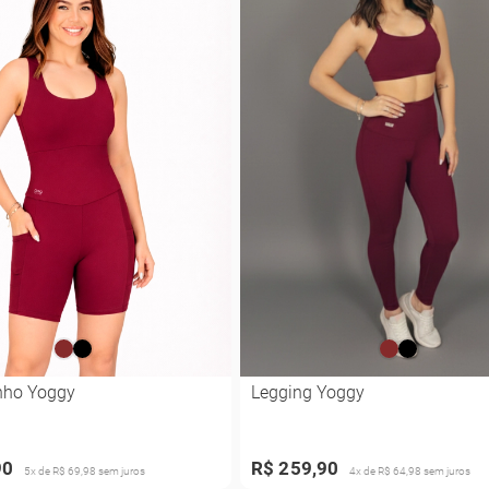
nho Yoggy
Legging Yoggy
90
R$ 259,90
5x de R$ 69,98 sem juros
4x de R$ 64,98 sem juros