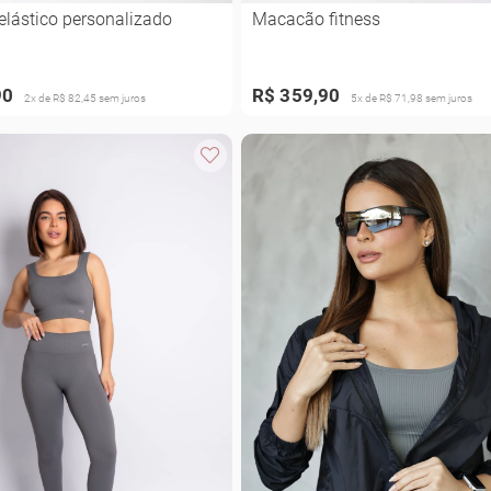
lástico personalizado
Macacão fitness
90
R$ 359,90
2x de R$ 82,45 sem juros
5x de R$ 71,98 sem juros