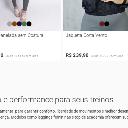
Canelada sem Costura
Jaqueta Corta Vento
90
R$ 239,90
3x de R$ 66,63 sem juros
3x de R$ 79,97 sem juros
lo e performance para seus treinos
ntal para garantir conforto, liberdade de movimentos e melhor desemp
iferença. Modelos como
leggings femininas
e
top de academia
oferecem sup