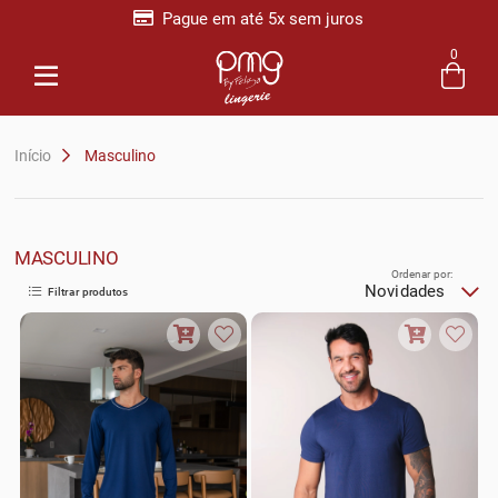
Pague em até 5x sem juros
0
Entre com email ou cpf/cnpj
Criar nova conta
Início
Masculino
MASCULINO
Ordenar por:
Novidades
Filtrar produtos