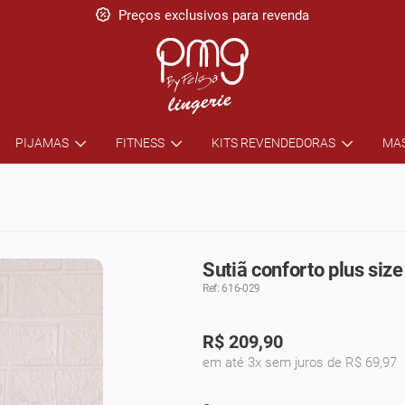
Pague em até 5x sem juros
PIJAMAS
FITNESS
KITS REVENDEDORAS
MA
Sutiã conforto plus size
Ref: 616-029
R$
209,90
em até 3x sem juros de R$ 69,97