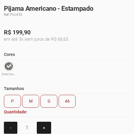
Pijama Americano - Estampado
Ref: PIJ-410
R$
199,90
em até 3x sem juros de R$ 66,63
Cores
Estampado
Tamanhos
P
M
G
46
Quantidade:
-
+