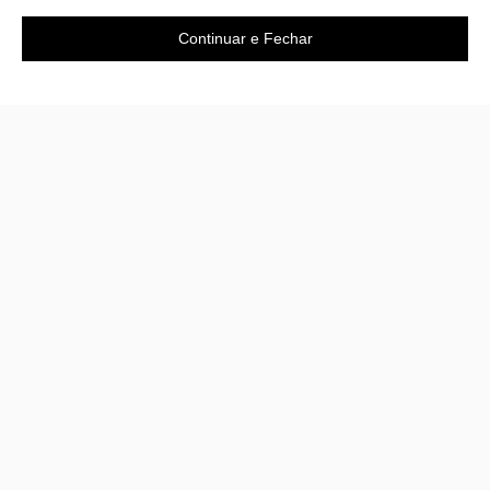
Continuar e Fechar
Área do cliente
A loja