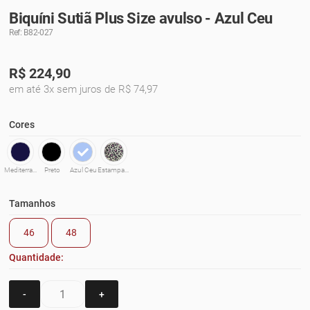
Biquíni Sutiã Plus Size avulso - Azul Ceu
Ref: B82-027
R$
224,90
em até 3x sem juros de R$ 74,97
Cores
Mediterraneo
Preto
Azul Ceu
Estampado
Tamanhos
46
48
Quantidade:
-
+