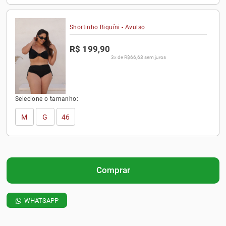
Shortinho Biquíni - Avulso
R$ 199,90
3x de R$66,63 sem juros
Selecione o tamanho:
M
G
46
Comprar
WHATSAPP