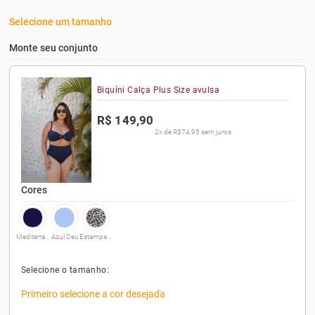
Selecione um tamanho
Monte seu conjunto
Biquíni Calça Plus Size avulsa
R$ 149,90
2x de R$74,95 sem juros
Cores
Mediterraneo
Azul Ceu
Estampado
Selecione o tamanho:
Primeiro selecione a cor desejada