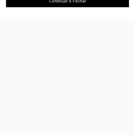
Continuar e Fechar
Área do cliente
A loja
Criar Conta
Sobre nós