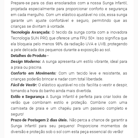
Prepare-se para os dias ensolarados com a nossa Sunga Infantil,
projetada especialmente para proporcionar conforto e segurança
em cada mergulho. Com um elástico ajustável no cós, essa sunga
garante um ajuste confortável e seguro, permitindo que as
crianças se divirtam à vontade.
Tecnologia Avançada:
O tecido da sunga conta com a inovadora
Tecnologia SUN PRO, que oferece uma FPU 50+. Isso significa que
ela bloqueia pelo menos 98% da radiação UVA e UVB, protegendo
a pele delicada dos pequenos durante a exposição ao sol.
Detalhes do Produto -
Design Moderno:
A sunga apresenta um estilo vibrante, ideal para
a praia ou piscina.
Conforto em Movimento:
Com um tecido leve e resistente, as
crianças poderão brincar e nadar com total liberdade.
Fácil de Vestir:
O elástico ajustável no cós facilita o vestir e despir,
tornando a hora do banho ainda mais divertida.
Estilo e Segurança
A Sunga Infantil é perfeita para criar looks de
verão que combinam estilo e proteção. Combine com uma
camiseta de praia e um chapéu para um passeio completo e
seguro!
Prazo de Postagem 2 dias úteis.
Não perca a chance de garantir a
Sunga Infantil para seu pequeno! Proporcione momentos de
diversão e proteção sob o sol com esta peça essencial do verão!