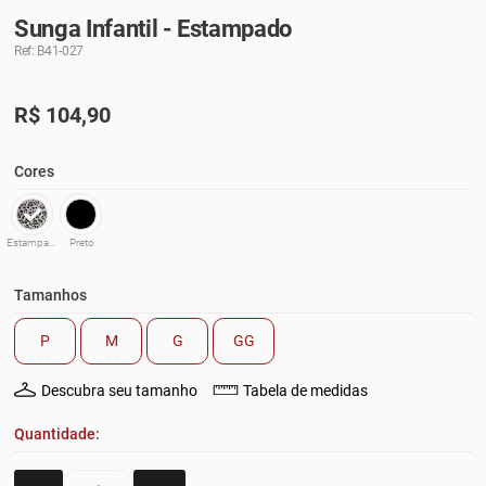
Sunga Infantil - Estampado
Ref: B41-027
R$
104,90
Cores
Estampado
Preto
Tamanhos
P
M
G
GG
Descubra seu tamanho
Tabela de medidas
Quantidade: